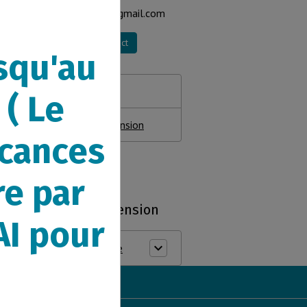
les.coussinets57@gmail.com
Formulaire de contact
squ'au
Réservations
 ( Le
Se rendre à la pension
acances
re par
Découvrir la pension
AI pour
La pension féline