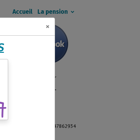
Accueil
La pension
×
S
nous contacter
"Les coussinets57"
34, rue de la liberté
57710 TRESSANGE
France
Téléphone : 0647862934
Mail: