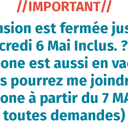
//IMPORTANT//
nsion est fermée ju
redi 6 Mai Inclus. ?
one est aussi en v
s pourrez me joind
one à partir du 7 M
toutes demandes)