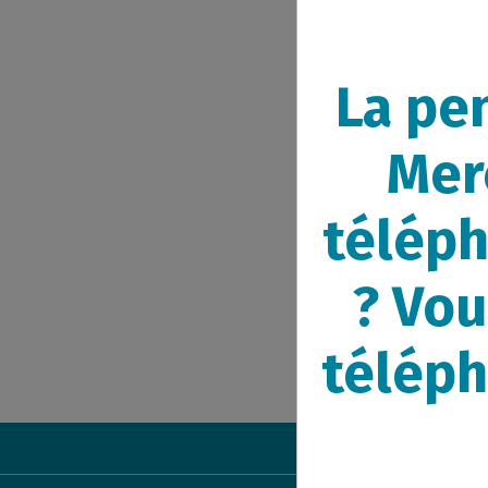
La pe
Merc
téléph
? Vou
téléph